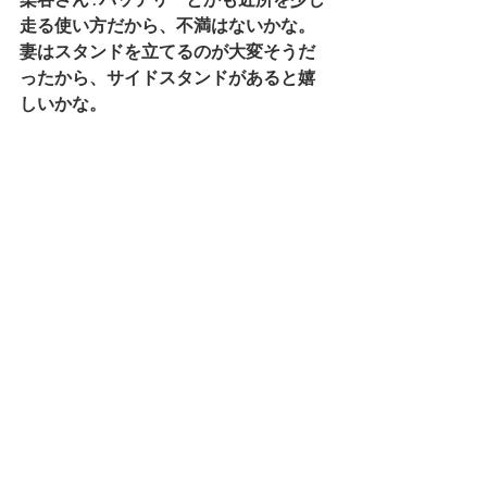
走る使い方だから、不満はないかな。
妻はスタンドを立てるのが大変そうだ
ったから、サイドスタンドがあると嬉
しいかな。
磯部 : サイドスタンドはありかもしれな
いですね。取り付け箇所やバランスな
どでつけられない可能性はあります
が、検討してみます！
ICOMAに開催してほしいイベントや企
画などありますか？
染谷さん : バイクは走っている時に孤独
を感じられるから好きなんだ。だから
イベントというよりは、タタメルバイ
クだけでレースしたり、たくさん並ん
で走っているのはみてみたいかな。