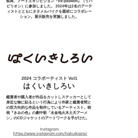
祭典、アートエキシビジョン『Re:pabllion』（リパ
ビリオン）に参加しました。 2024年は2名のアーテ
ィストとともにタタメルバイクを題材にコラボレー
ション。展示販売を実施しました。
2024 コラボーティスト Vol1
はくいきしろい
鑑賞者や購入者が作品をカットしステッカーとして
身近な物に貼るという行為により作家と鑑賞者間と
の双方向的な作品を制作しているアーティスト。映
画『きみの色』の劇中歌「水金地火木土天アーメ
ン」のCDジャケットのアートワークを手がけた。
Instagram :
https://www.instagram.com/hakuikisiroi/