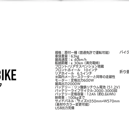
バイ
規格：原付一種 (普通免許で運転可能)
車体重量：63kg
最高速度：≦ 40km/h
航続距離：≦ 30km (満充電時)
フロント/リアサスペンション搭載
フロントホイール 10インチ
折り
リアホイール 6.5インチ​
※国内メーカースクーターと同等の走破性
モーター：定格出力600W
最高出力2000W
バッテリー：リン酸鉄リチウム電池 (51.2V)
バッテリーライフサイクル:2000-3000回
バッテリー定格容量：12Ah (約0.6kWh)
耐荷重 : 100kgまで
サイドパネル：サイズH350mm×W570mm
(素材やカラー変更可能)
USB出力完備